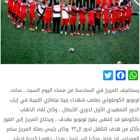
Twitter
Facebook
WhatsApp
يستضيف المريخ في السادسة من مساء اليوم السبت ، سانت
لوبوبو الكونغولي بملعب شهداء بنينا ببنغازي الليبية في إياب
الدور التمهيدي الأول لدوري الأبطال ، وكان لقاء الذهاب
بالكونغو قد إنتهى بفوز لوبوبو بهدف ، ويحتاج المريخ إلى الفوز
بأكثر من هدف للتأهل لدور ال٣٢ .وكان رئيس بعثة المريخ سامر
العمرابي قد وصل مبكرا الي ليبيا ، وبذل جهودا كبيرة لحشد