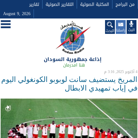
من البرامج
المكتبة الصوتية
التقارير الصوتية
تقارير
August 9, 2026
البث
راسلنا
البحث
إذاعة جمهورية السودان
هنا امدرمان
4 أكتوبر 2025, 3:16 م
المريخ يستضيف سانت لوبوبو الكونغولي اليوم
في إياب تمهيدي الابطال