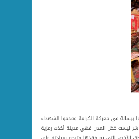
وا ببسالة في معركة الكرامة وقدموا الشهداء
اشر ليست ككل المدن فهي مدينة أخذت رمزية
ناطق الأخرى التي تم فقدها وترحم سيادته على