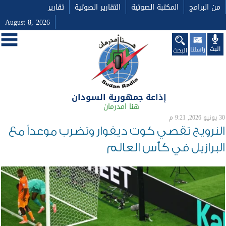
من البرامج
المكتبة الصوتية
التقارير الصوتية
تقارير
August 8, 2026
البث
راسلنا
البحث
إذاعة جمهورية السودان
هنا امدرمان
30 يونيو 2026, 9:21 م
النرويج تقصي كوت ديفوار وتضرب موعداً مع
البرازيل في كأس العالم