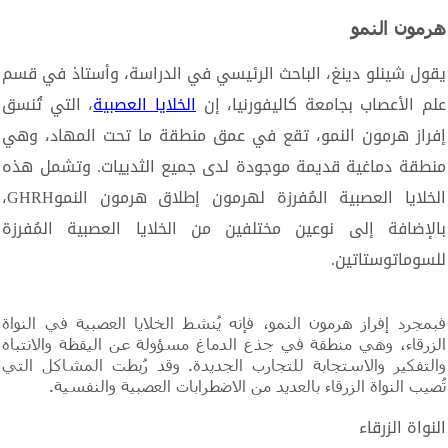
هرمون النمو
يقول شينلو دينغ، الباحث الرئيسي في الدراسة، وأستاذ في قسم
علم الأعصاب بجامعة كاليفورنيا، إن
الخلايا العصبية
، التي تُنسق
إفراز هرمون النمو، تقع في عمق منطقة ما تحت المهاد، وهي
منطقة دماغية قديمة موجودة لدى جميع الثدييات. وتشمل هذه
الخلايا العصبية المُفرزة لهرمون إطلاق هرمون النموGHRH،
بالإضافة إلى نوعين مختلفين من الخلايا العصبية المُفرزة
للسوماتوستاتين.
فبمجرد إفراز هرمون النمو، فإنه يُنشط الخلايا العصبية في النواة
الزرقاء، وهي منطقة في جذع الدماغ مسؤولة عن اليقظة والانتباه
والتفكير والاستجابة للتجارب الجديدة. وقد رُبطت المشاكل التي
تُصيب النواة الزرقاء بالعديد من الاضطرابات العصبية والنفسية.
النواة الزرقاء