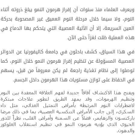
ويعرف العلماء منذ سنوات أن إفراز هرمون النمو يبلغ ذروته أثناء
النوم، ولا سيما خلال مرحلة النوم العميق غير المصحوبة بحركة
العين السريعة، إلا أن الآلية العصبية التي يتحكم بها الدماغ في
هذه العملية ظلت لغزاً حتى الآن.
في هذا السياق، كشف باحثون في جامعة كاليفورنيا عن الدوائر
العصبية المسؤولة عن تنظيم إفراز هرمون النمو خلال النوم، كما
توصلوا إلى نظام تغذية راجعة لم يكن معروفاً من قبل، يسهم
في الحفاظ على توازن مستويات هذا الهرمون داخل الجسم.
ويفتح هذا الاكتشاف آفاقاً جديدة لفهم العلاقة المعقدة بين النوم
وتنظيم الهرمونات، وقد يمهد الطريق لتطوير علاجات مبتكرة
لاضطرابات النوم المرتبطة بأمراض التمثيل الغذائي، مثل داء
السكري، إلى جانب الأمراض التنكسية العصبية، بما في ذلك مرضا
باركنسون والزهايمر، فضلاً عن السمنة وأمراض القلب، نظراً للدور
الحيوي الذي يؤديه هرمون النمو في تنظيم استقلاب الغلوكوز
والدهون.