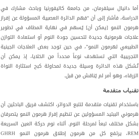
أما دانيال سيلفرمان، من جامعة كاليفورنيا وباحث مشارك في
الدراسة، فأشار إلى أن “فهم الدائرة العصبية المسؤولة عن إفراز
هرمون النمو [يمكن أن] يُسهم في نهاية المطاف في تطوير
علاجات هرمونية جديدة لتحسين جودة النوم أو استعادة التوازن
الطبيعي لهرمون النمو”، في حين توجد بعض العلاجات الجينية
التجريبية التي تستهدف نوعاً محدداً من الخلايا، إذ يمكن أن
تُشكل هذه الدائرة وسيلة جديدة لمحاولة كبح استثارة النواة
الزرقاء، وهو أمر لم يُناقش من قبل.
تقنيات متقدمة
باستخدام تقنيات متقدمة لتتبع الدوائر، اكتشف فريق الباحثين أن
هرموني الببتيد المسؤولين عن تنظيم إفراز هرمون النمو يتصرفان
بشكل مختلف تبعاً لمرحلة النوم. أثناء نوم حركة العين السريعة
REM، يرتفع كل من هرمون إطلاق هرمون النمو GHRH