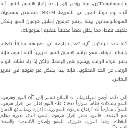
والسوماتوستاتين، مما يؤدي إلى زيادة إفراز هرمون النمو. أما
أثناء نوم حركة العين غير السريعة NREM، فتنخفض مستويات
السوماتوستاتين بينما يرتفع هرمون إطلاق هرمون النمو بشكل
طفيف فقط، مما يخلق نمطاً مختلفاً لتنظيم الهرمونات.
كما حدد الباحثون آلية تغذية راجعة غير معروفة سابقاً تتعلق
بالنواة الزرقاء، فمع تراكم هرمون النمو تدريجياً أثناء النوم، فإنه
يحفز النواة الزرقاء ويشجع على اليقظة. ولكن إذا زاد نشاط النواة
الزرقاء عن الحد المطلوب، فإنه يبدأ بشكل غير متوقع في تعزيز
النعاس.
إلى ذلك، أوضح سيلفرمان أن النتائج تشير إلى “أن النوم وهرمون
النمو يشكلان نظاماً متوازناً بدقة: قلة النوم تقلل من إفراز هرمون
النمو”، شارحاً أن “ارتفاع هرمون النمو وزيادة إفرازه ربما يدفع الدماغ
نحو اليقظة. فالنوم يحفز إفراز هرمون النمو، الذي بدوره ينظم
اليقظة، وهذا التوازن ضروري للنمو وإصلاح الأنسجة والصحة
الأيضية”.