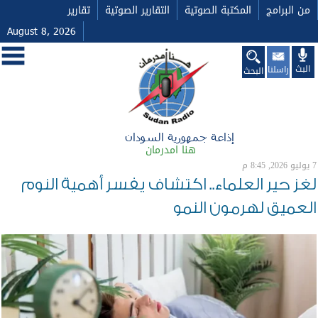
من البرامج
المكتبة الصوتية
التقارير الصوتية
تقارير
August 8, 2026
البث
راسلنا
البحث
إذاعة جمهورية السودان
هنا امدرمان
7 يوليو 2026, 8:45 م
لغز حير العلماء.. اكتشاف يفسر أهمية النوم
العميق لهرمون النمو