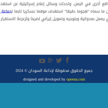
ع أخرى في اليمن، وتحدثت وسائل إعلام إسرائيلية عن استهدا
ن ما سماه “هجوما دقيقا” استهدف موقعا عسكريا تابعا ل
جماعة ا
ي يعمل بعدوانية وبتوجيه وتمويل إيراني لضربنا ولزعزعة الاستقرار
جميع الحقوق محفوظة لإذاعة السودان © 2024
designed and developed by
opeena.com