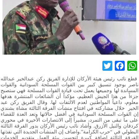
Twitter
Facebook
WhatsApp
قطع نائب رئيس هيئة الأركان للإدارة الفريق ركن عبدالخير عبدالله
ناصر بوجود تنسيق كبير بين القوات المسلحة السودانية والقوات
المساندة لها وجميعها يعمل تحت قيادة القوات المسلحة فهي ستصبح
جزءاً من هذا الجيش العظيم، مؤكداً أن الشائعات المنتشرة هدفها
معلوم، داعياً المواطنين لعدم الالتفات لها. وقال الفريق ركن عبد
الخير خلال مشاركته في افتتاح منشآت الفرقة الثالثة مشاة بشندي
إن القوات المسلحة السودانية في أفضل حالاتها وتعد العدة للقضاء
على ما تبقى من التمرد، مشيراً إلى الانتصارات الأخيرة في محوري
كردفان والنيل الأزرق. وأشاد نائب رئيس الأركان بدور الفرقة الثالثة
البطولي في “حرب الكرامة”.واضاف إن المنشآت الجديدة التي نفذتها
الفرقة الثالثة إضافة كبيرة لتحسين بيئة العمل وتقديم الخدمات