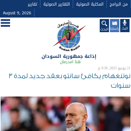
من البرامج
المكتبة الصوتية
التقارير الصوتية
تقارير
August 9, 2026
البث
راسلنا
البحث
إذاعة جمهورية السودان
هنا امدرمان
21 يونيو 2025, 9:30 م
نوتنغهام يكافئ سانتو بعقد جديد لمدة 3
سنوات