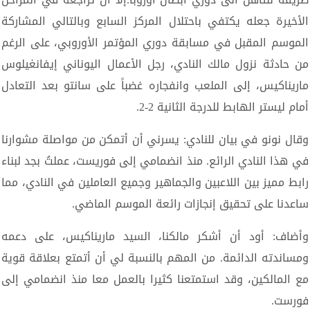
الأخيرة جعله يكتفي باحتلال المركز السابع وبالتالي المشاركة
الموسم المقبل في مسابقة دوري المؤتمر الأوروبي، على الرغم
من حادثة نزول مالك النادي، رجل الأعمال اليوناني إيفانغيلوس
ماريناكيس، إلى الملعب وانفجاره غضباً على سانتو بعد التعادل
أمام ليستر الهابط للدرجة الثانية 2-2.
وقال نونو في بيان للنادي: يسرني أن أتمكن من مواصلة مشوارنا
في هذا النادي الرائع. منذ انضمامي إلى فوريست، عملتُ بجد لبناء
رابط مميز بين اللاعبين والجماهير وجميع العاملين في النادي، مما
ساعدنا على تحقيق إنجازات رائعة الموسم الماضي.
وأضاف: أود أن أشكر مالكنا، السيد ماريناكيس، على دعمه
ومساندته الدائمة. من المهم بالنسبة لي أن أتمتع بعلاقة قوية
مع المالكين، وقد استمتعنا كثيرا بالعمل معا منذ انضمامي إلى
فورست.