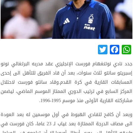
Twitter
Facebook
WhatsApp
جدد نادي نوتنغهام فورست الإنجليزي عقد مدربه البرتغالي نونو
إسبريتو سانتو ثلاث سنوات، بعد أن قاد الفريق للتأهل الى إحدى
المسابقات القارية في كرة القدم.وقاد سانتو فورست لاحتلال
المركز السابع في ترتيب الدوري الممتاز الموسم الماضي، ليضمن
مشاركته القارية الأولى منذ موسم 1995-1996.
وبعد أن كافح لتفادي الهبوط في أول موسمين له بعد العودة
الى مصاف الدرجة الممتازة بعد غياب لـ 23 عاما، كان فورست في
طريقه للتأهل الى دوري أبطال أوروبا.إلا أن تراجعه في المراحل