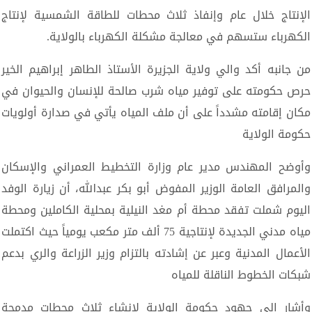
الإنتاج خلال عام وإنفاذ ثلاث محطات للطاقة الشمسية لإنتاج
الكهرباء ستسهم في معالجة مشكلة الكهرباء بالولاية.
من جانبه أكد والي ولاية الجزيرة الأستاذ الطاهر إبراهيم الخير
حرص حكومته على توفير مياه شرب صالحة للإنسان والحيوان في
مكان إقامته مشدداً على أن ملف المياه يأتي في صدارة أولويات
حكومة الولاية
وأوضح المهندس مدير عام وزارة التخطيط العمراني والإسكان
والمرافق العامة الوزير المفوض أبو بكر عبدالله، أن زيارة الوفد
اليوم شملت تفقد محطة أم مغد النيلية بمحلية الكاملين ومحطة
مياه مدني الجديدة لإنتاجية 75 ألف متر مكعب يومياً حيث اكتملت
الأعمال المدنية وعبر عن إشادته بالتزام وزير الزراعة والري بدعم
شبكات الخطوط الناقلة للمياه
وأشار إلى جهود حكومة الولاية لإنشاء ثلاث محطات مدمجة