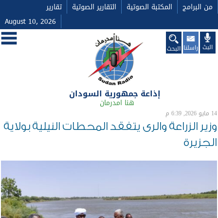
ş
casibom resmi giriş
من البرامج
المكتبة الصوتية
التقارير الصوتية
تقارير
August 10, 2026
البث
راسلنا
البحث
إذاعة جمهورية السودان
هنا امدرمان
14 مايو 2026, 6:39 م
وزير الزراعة والرى يتفقد المحطات النيلية بولاية
الجزيرة